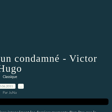
d'un condamné - Victor
Hugo
Classique
0.06.2011
…
Par JuNa