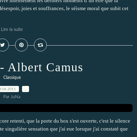
ivre intensément les derniers moments d’un être que la
sespoir, joies et souffrances, le séisme moral que subit cet
Lire la suite
 - Albert Camus
Classique
8.06.2011
…
Par JuNa
e retenti, que la porte du box s'est ouverte, c'est le silence
tte singulière sensation que j'ai eue lorsque j'ai constaté que