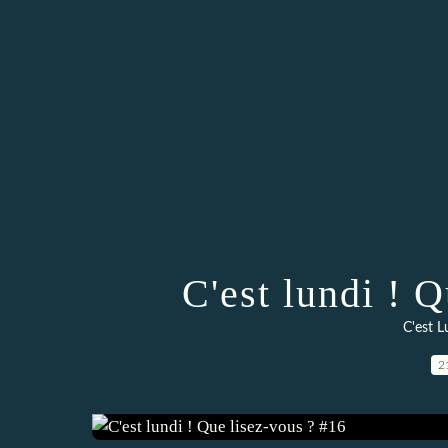
C'est lundi ! 
C'est L
2