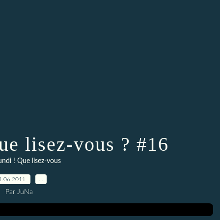
Que lisez-vous ? #16
undi ! Que lisez-vous
1.06.2011
…
Par JuNa